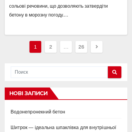
сольові речовини, що дозволяють затвердіти
бетону в морозну погоду.…
Навигация
1
2
…
26
по
записям
НОВІ ЗАПИСИ
Водонепронекний бетон
Шитрок — ідеальна шпаклівка для внутрішньої