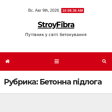
Перейти
Вс. Авг 9th, 2026
10:08:37 AM
к
содержимому
StroyFibra
Путівник у світі бетонування
Рубрика:
Бетонна підлога