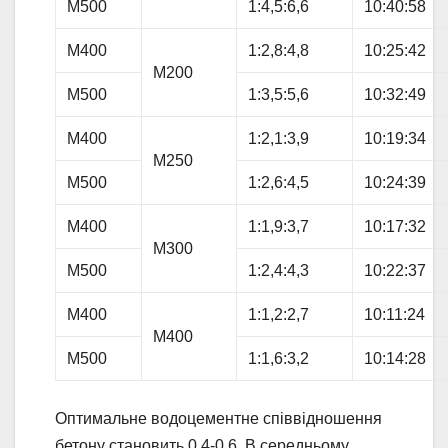
М500
1:4,5:6,6
10:40:58
М400
1:2,8:4,8
10:25:42
М200
М500
1:3,5:5,6
10:32:49
М400
1:2,1:3,9
10:19:34
М250
М500
1:2,6:4,5
10:24:39
М400
1:1,9:3,7
10:17:32
М300
М500
1:2,4:4,3
10:22:37
М400
1:1,2:2,7
10:11:24
М400
М500
1:1,6:3,2
10:14:28
Оптимальне водоцементне співвідношення
бетону становить 0,4-0,6. В середньому