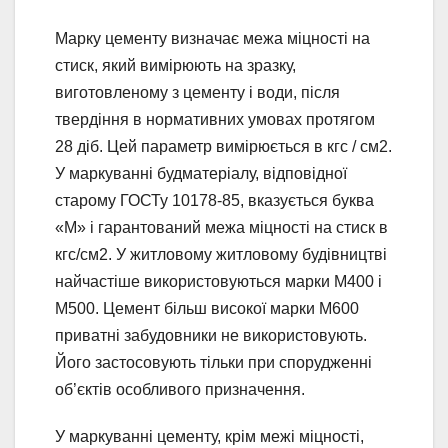
Марку цементу визначає межа міцності на
стиск, який вимірюють на зразку,
виготовленому з цементу і води, після
твердіння в нормативних умовах протягом
28 діб. Цей параметр вимірюється в кгс / см2.
У маркуванні будматеріалу, відповідної
старому ГОСТу 10178-85, вказується буква
«М» і гарантований межа міцності на стиск в
кгс/см2. У житловому житловому будівництві
найчастіше використовуються марки М400 і
М500. Цемент більш високої марки М600
приватні забудовники не використовують.
Його застосовують тільки при спорудженні
об’єктів особливого призначення.
У маркуванні цементу, крім межі міцності,