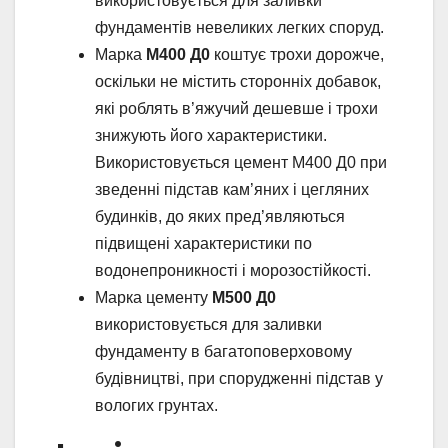
використовується для заливки
фундаментів невеликих легких споруд.
Марка
М400 Д0
коштує трохи дорожче,
оскільки не містить сторонніх добавок,
які роблять в’яжучий дешевше і трохи
знижують його характеристики.
Використовується цемент М400 Д0 при
зведенні підстав кам’яних і цегляних
будинків, до яких пред’являються
підвищені характеристики по
водонепроникності і морозостійкості.
Марка цементу
М500 Д0
використовується для заливки
фундаменту в багатоповерховому
будівництві, при спорудженні підстав у
вологих грунтах.