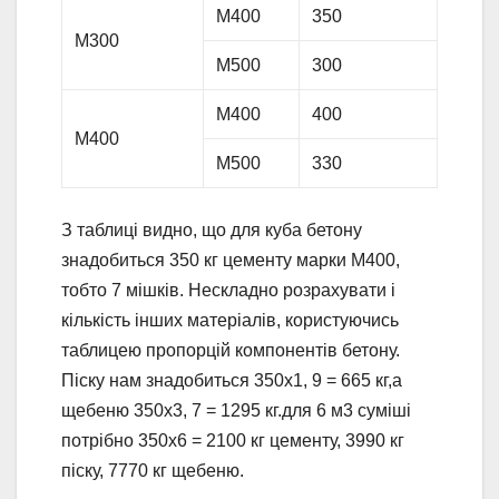
М400
350
М300
М500
300
М400
400
М400
М500
330
З таблиці видно, що для куба бетону
знадобиться 350 кг цементу марки М400,
тобто 7 мішків. Нескладно розрахувати і
кількість інших матеріалів, користуючись
таблицею пропорцій компонентів бетону.
Піску нам знадобиться 350х1, 9 = 665 кг,а
щебеню 350х3, 7 = 1295 кг.для 6 м3 суміші
потрібно 350х6 = 2100 кг цементу, 3990 кг
піску, 7770 кг щебеню.