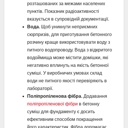
розташованих за межами населених
пунктів. Показник радіоактивності
вказується в супровідній документації.
Вода.
Щоб уникнути неприємних
сюрпризів, для приготування бетонного
розчину краще використовувати воду з
питного водопроводу. Вода з відкритого
водоймища може містити домішки, які
негативно вплинуть на якість бетонної
суміші. У виробничих умовах склад
води не питного якості перевіряють в
лабораторії.
Поліпропіленова фібра.
Додавання
поліпропіленової фібри
в бетонну
суміш для фундаменту є досить
ефективним способом покращення
його характеристик. Фібра допомагає