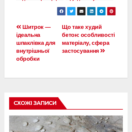
цементного
приватного
розчину, марки
будинку: вибір
сорту і пропорції
Навигация
Шитрок —
Що таке худий
ідеальна
бетон: особливості
по
шпаклівка для
матеріалу, сфера
записям
внутрішньої
застосування
обробки
СХОЖІ ЗАПИСИ