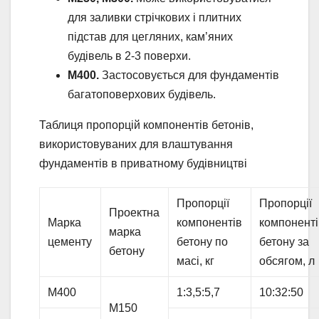
для заливки стрічкових і плитних
підстав для цегляних, кам’яних
будівель в 2-3 поверхи.
М400.
Застосовується для фундаментів
багатоповерхових будівель.
Таблиця пропорцій компонентів бетонів,
використовуваних для влаштування
фундаментів в приватному будівництві
Пропорції
Пропорції
Проектна
Марка
компонентів
компоненті
марка
цементу
бетону по
бетону за
бетону
масі, кг
обсягом, л
М400
1:3,5:5,7
10:32:50
М150