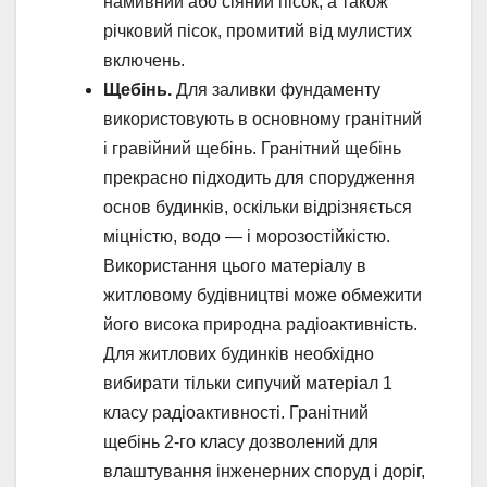
намивний або сіяний пісок, а також
річковий пісок, промитий від мулистих
включень.
Щебінь.
Для заливки фундаменту
використовують в основному гранітний
і гравійний щебінь. Гранітний щебінь
прекрасно підходить для спорудження
основ будинків, оскільки відрізняється
міцністю, водо — і морозостійкістю.
Використання цього матеріалу в
житловому будівництві може обмежити
його висока природна радіоактивність.
Для житлових будинків необхідно
вибирати тільки сипучий матеріал 1
класу радіоактивності. Гранітний
щебінь 2-го класу дозволений для
влаштування інженерних споруд і доріг,