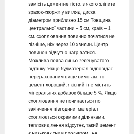
замісіть цементне тісто, з якого зліпите
зразок-«корж» у вигляді диска
діаметром приблизно 15 см.Товщина
центральної частини – 5 см, країв – 1
см. схоплювання повинно початися не
пізніше, ніж через 10 хвилин. Центр
повинен відчутно нагріватися.
Можлива поява синьо-зеленуватого
відтінку. Якщо будматеріал відповідає
перерахованим вище вимогам, то
цемент хороший, якісний і не містить
мінеральних добавок більше 5 %. Якщо
схоплювання не починається по
закінчення півгодини, матеріал
схоплюється окремими ділянками,
тепловиділення відсутнє, такий цемент
є низькоякісним продуктом і не