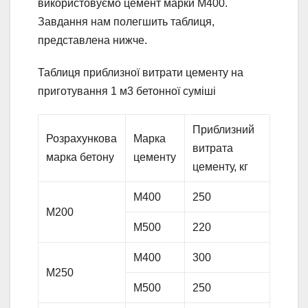
використовуємо цемент марки М400.
Завдання нам полегшить таблиця,
представлена нижче.
Таблиця приблизної витрати цементу на
приготування 1 м3 бетонної суміші
Приблизний
Розрахункова
Марка
витрата
марка бетону
цементу
цементу, кг
М400
250
М200
М500
220
М400
300
М250
М500
250