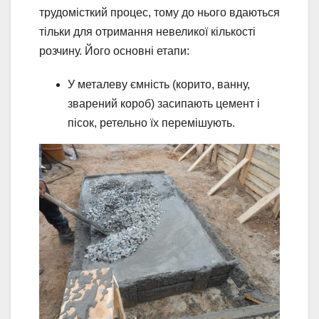
трудомісткий процес, тому до нього вдаються
тільки для отримання невеликої кількості
розчину. Його основні етапи:
У металеву ємність (корито, ванну,
зварений короб) засипають цемент і
пісок, ретельно їх перемішують.