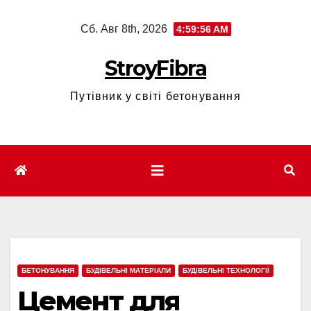
Перейти
Сб. Авг 8th, 2026
4:59:57 AM
к
содержимому
StroyFibra
Путівник у світі бетонування
БЕТОНУВАННЯ
БУДІВЕЛЬНІ МАТЕРІАЛИ
БУДІВЕЛЬНІ ТЕХНОЛОГІЇ
Цемент для