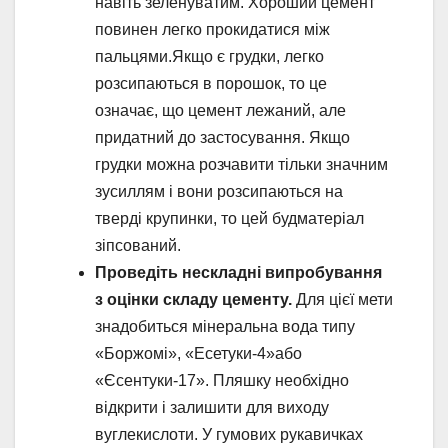
навіть зеленуватим. Хороший цемент
повинен легко прокидатися між
пальцями.Якщо є грудки, легко
розсипаються в порошок, то це
означає, що цемент лежаний, але
придатний до застосування. Якщо
грудки можна розчавити тільки значним
зусиллям і вони розсипаються на
тверді крупинки, то цей будматеріал
зіпсований.
Проведіть нескладні випробування
з оцінки складу цементу.
Для цієї мети
знадобиться мінеральна вода типу
«Боржомі», «Есетуки-4»або
«Єсентуки-17». Пляшку необхідно
відкрити і залишити для виходу
вуглекислоти. У гумових рукавичках