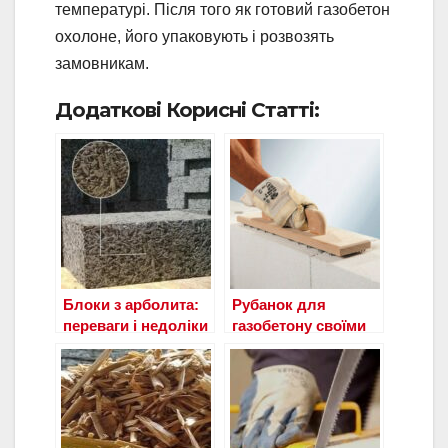
температурі. Після того як готовий газобетон
охолоне, його упаковують і розвозять
замовникам.
Додаткові Корисні Статті:
Блоки з арболита:
Рубанок для
переваги і недоліки
газобетону своїми
руками: конструкція
та етапи
виготовлення