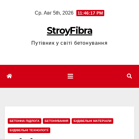
Перейти
Ср. Авг 5th, 2026
11:46:18 PM
к
содержимому
StroyFibra
Путівник у світі бетонування
БЕТОННА ПІДЛОГА
БЕТОНУВАННЯ
БУДІВЕЛЬНІ МАТЕРІАЛИ
БУДІВЕЛЬНІ ТЕХНОЛОГІЇ