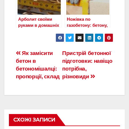
Арболит своїми
Ножівка по
руками в домашніх
газобетону: бетону,
умовах-пропорції
пінобетону,
газоблоку
Навигация
Як замісити
Пристрій бетонної
бетон в
підготовки: навіщо
по
бетономішалці:
потрібна,
записям
пропорції, склад
різновиди
СХОЖІ ЗАПИСИ