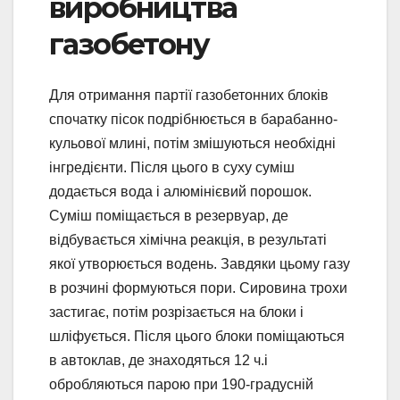
виробництва
газобетону
Для отримання партії газобетонних блоків
спочатку пісок подрібнюється в барабанно-
кульової млині, потім змішуються необхідні
інгредієнти. Після цього в суху суміш
додається вода і алюмінієвий порошок.
Суміш поміщається в резервуар, де
відбувається хімічна реакція, в результаті
якої утворюється водень. Завдяки цьому газу
в розчині формуються пори. Сировина трохи
застигає, потім розрізається на блоки і
шліфується. Після цього блоки поміщаються
в автоклав, де знаходяться 12 ч.і
обробляються парою при 190-градусній