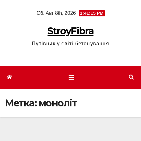
Перейти
Сб. Авг 8th, 2026
1:41:17 PM
к
содержимому
StroyFibra
Путівник у світі бетонування
Метка:
моноліт