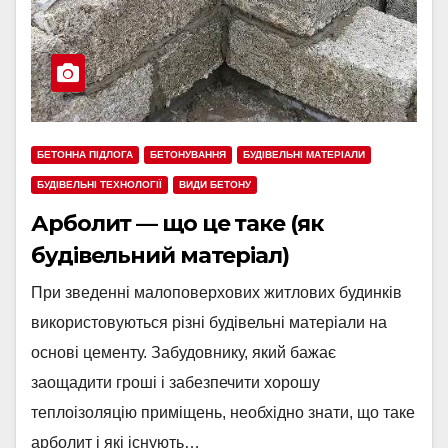
БЕТОННА ПІДЛОГА
БЕТОНУВАННЯ
БУДІВЕЛЬНІ МАТЕРІАЛИ
БУДІВЕЛЬНІ ТЕХНОЛОГІЇ
ВИДИ БЕТОНУ
Арболит — що це таке (як
будівельний матеріал)
При зведенні малоповерхових житлових будинків
використовуються різні будівельні матеріали на
основі цементу. Забудовнику, який бажає
заощадити гроші і забезпечити хорошу
теплоізоляцію приміщень, необхідно знати, що таке
арболит і які існують…