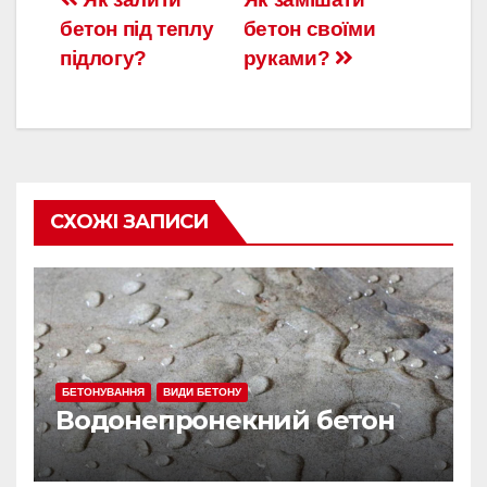
Навигация
бетон під теплу
бетон своїми
по
підлогу?
руками?
записям
СХОЖІ ЗАПИСИ
БЕТОНУВАННЯ
ВИДИ БЕТОНУ
Водонепронекний бетон