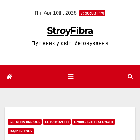
Перейти
Пн. Авг 10th, 2026
7:58:05 PM
к
содержимому
StroyFibra
Путівник у світі бетонування
БЕТОННА ПІДЛОГА
БЕТОНУВАННЯ
БУДІВЕЛЬНІ ТЕХНОЛОГІЇ
ВИДИ БЕТОНУ