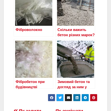
Фіброволокно
Скільки важить
бетон різних марок?
Фібробетон при
Зимовий бетон та
будівництві
догляд за ним у
заміського будинку
зимовий час
Як залити
Як замішати