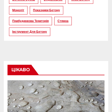
Моноліт
Показники Бетону
Прибудинкова Територія
Стяжка
Інструмент Для Бетону
ЦІКАВО