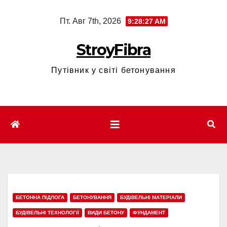
Перейти
Пт. Авг 7th, 2026
9:28:28 AM
к
содержимому
StroyFibra
Путівник у світі бетонування
БЕТОННА ПІДЛОГА
БЕТОНУВАННЯ
БУДІВЕЛЬНІ МАТЕРІАЛИ
БУДІВЕЛЬНІ ТЕХНОЛОГІЇ
ВИДИ БЕТОНУ
ФУНДАМЕНТ