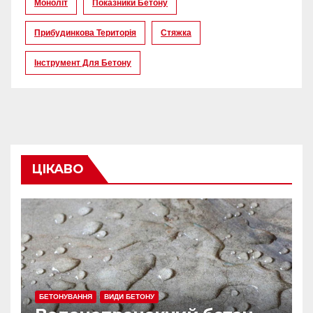
Моноліт
Показники Бетону
Прибудинкова Територія
Стяжка
Інструмент Для Бетону
ЦІКАВО
БЕТОНУВАННЯ
ВИДИ БЕТОНУ