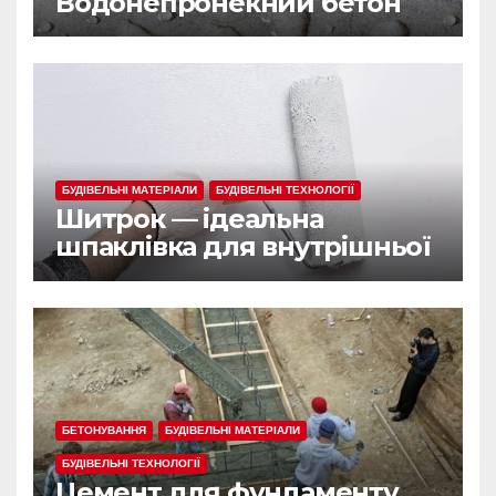
Водонепронекний бетон
БУДІВЕЛЬНІ МАТЕРІАЛИ
БУДІВЕЛЬНІ ТЕХНОЛОГІЇ
Шитрок — ідеальна
шпаклівка для внутрішньої
обробки
БЕТОНУВАННЯ
БУДІВЕЛЬНІ МАТЕРІАЛИ
БУДІВЕЛЬНІ ТЕХНОЛОГІЇ
Цемент для фундаменту