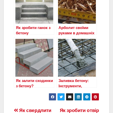
Як зробити ганок з
Арболит своїми
бетону
руками в домашніх
умовах-пропорції
Як залити сходинки
Заливка бетону:
з бетону?
Інструменти,
обладнання та
технологія
Навигация
Як свердлити
Як зробити отвір