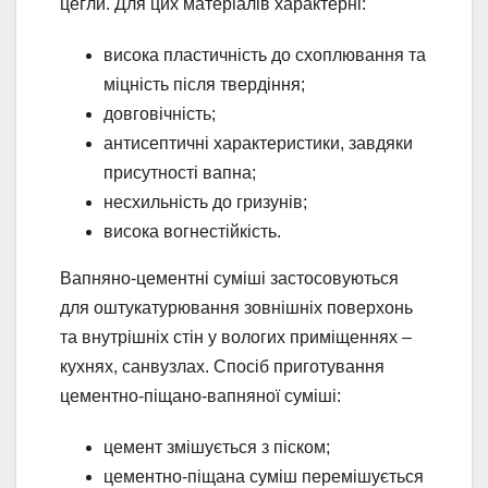
цегли. Для цих матеріалів характерні:
висока пластичність до схоплювання та
міцність після твердіння;
довговічність;
антисептичні характеристики, завдяки
присутності вапна;
несхильність до гризунів;
висока вогнестійкість.
Вапняно-цементні суміші застосовуються
для оштукатурювання зовнішніх поверхонь
та внутрішніх стін у вологих приміщеннях –
кухнях, санвузлах. Спосіб приготування
цементно-піщано-вапняної суміші:
цемент змішується з піском;
цементно-піщана суміш перемішується