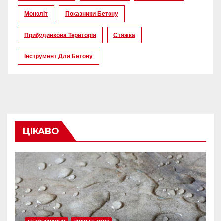
Моноліт
Показники Бетону
Прибудинкова Територія
Стяжка
Інструмент Для Бетону
ЦІКАВО