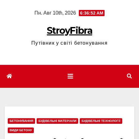
Перейти
Пн. Авг 10th, 2026
6:36:53 AM
к
содержимому
StroyFibra
Путівник у світі бетонування
БЕТОНУВАННЯ
БУДІВЕЛЬНІ МАТЕРІАЛИ
БУДІВЕЛЬНІ ТЕХНОЛОГІЇ
ВИДИ БЕТОНУ