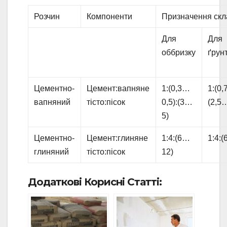
Розчин
Компоненти
Призначення скл
Для
Для
оббризку
ґрун
Цементно-
Цемент:вапняне
1:(0,3…
1:(0,
вапняний
тісто:пісок
0,5):(3…
(2,5
5)
Цементно-
Цемент:глиняне
1:4:(6…
1:4:
глиняний
тісто:пісок
12)
Додаткові Корисні Статті: