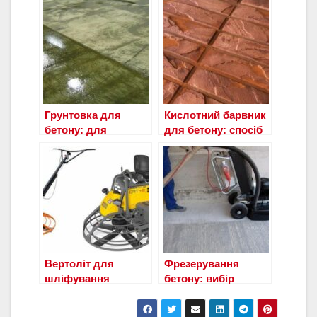
Грунтовка для
Кислотний барвник
бетону: для
для бетону: спосіб
зовнішніх і
застосування
внутрішніх робіт
Вертоліт для
Фрезерування
шліфування
бетону: вибір
бетонної підлоги
інструменту,
технологія