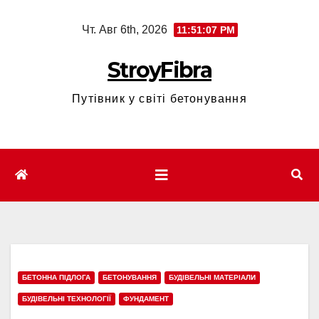
Перейти
Чт. Авг 6th, 2026
11:51:08 PM
к
содержимому
StroyFibra
Путівник у світі бетонування
БЕТОННА ПІДЛОГА
БЕТОНУВАННЯ
БУДІВЕЛЬНІ МАТЕРІАЛИ
БУДІВЕЛЬНІ ТЕХНОЛОГІЇ
ФУНДАМЕНТ