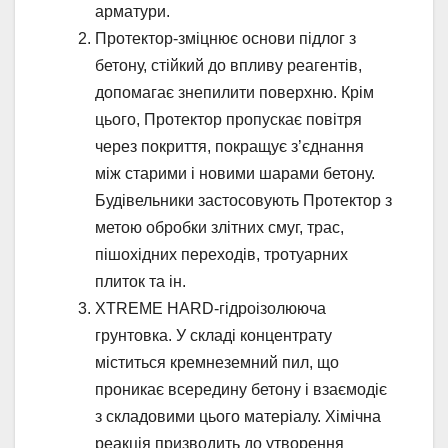
арматури.
Протектор-зміцнює основи підлог з
бетону, стійкий до впливу реагентів,
допомагає знепилити поверхню. Крім
цього, Протектор пропускає повітря
через покриття, покращує з’єднання
між старими і новими шарами бетону.
Будівельники застосовують Протектор з
метою обробки злітних смуг, трас,
пішохідних переходів, тротуарних
плиток та ін.
XTREME HARD-гідроізолююча
грунтовка. У складі концентрату
міститься кремнеземний пил, що
проникає всередину бетону і взаємодіє
з складовими цього матеріалу. Хімічна
реакція призводить до утворення