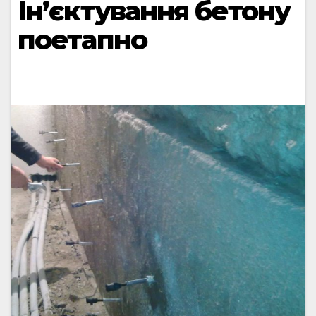
Ін’єктування бетону
поетапно