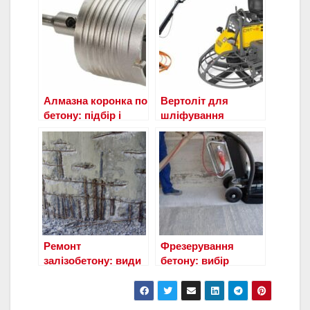
Алмазна коронка по
Вертоліт для
бетону: підбір і
шліфування
різання отворів
бетонної підлоги
Ремонт
Фрезерування
залізобетону: види
бетону: вибір
пошкоджень,
інструменту,
матеріали та
технологія
способи ремонту