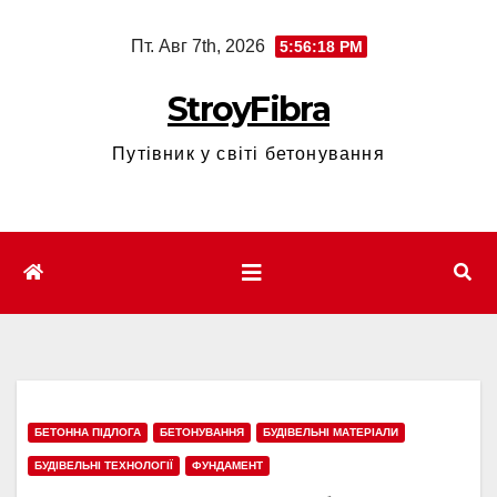
Перейти
Пт. Авг 7th, 2026
5:56:20 PM
к
содержимому
StroyFibra
Путівник у світі бетонування
БЕТОННА ПІДЛОГА
БЕТОНУВАННЯ
БУДІВЕЛЬНІ МАТЕРІАЛИ
БУДІВЕЛЬНІ ТЕХНОЛОГІЇ
ФУНДАМЕНТ