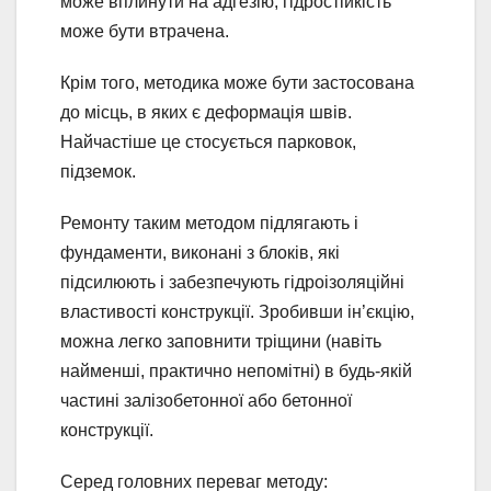
може вплинути на адгезію, гідростійкість
може бути втрачена.
Крім того, методика може бути застосована
до місць, в яких є деформація швів.
Найчастіше це стосується парковок,
підземок.
Ремонту таким методом підлягають і
фундаменти, виконані з блоків, які
підсилюють і забезпечують гідроізоляційні
властивості конструкції. Зробивши ін’єкцію,
можна легко заповнити тріщини (навіть
найменші, практично непомітні) в будь-якій
частині залізобетонної або бетонної
конструкції.
Серед головних переваг методу: