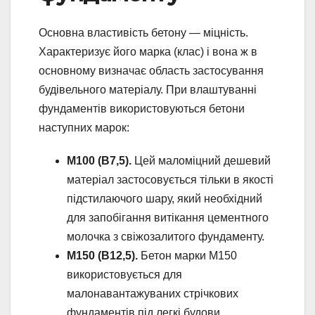
Основна властивість бетону — міцність.
Характеризує його марка (клас) і вона ж в
основному визначає область застосування
будівельного матеріалу. При влаштуванні
фундаментів використовуються бетони
наступних марок:
М100 (В7,5).
Цей маломіцний дешевий
матеріал застосовується тільки в якості
підстилаючого шару, який необхідний
для запобігання витікання цементного
молочка з свіжозалитого фундаменту.
М150 (В12,5).
Бетон марки М150
використовується для
малонавантажуваних стрічкових
фундаментів під легкі будови.