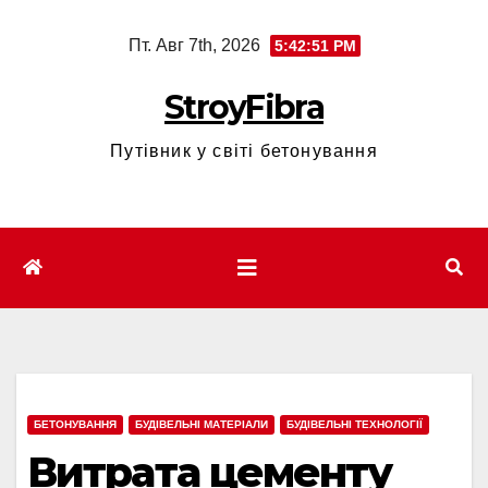
Перейти
Пт. Авг 7th, 2026
5:42:52 PM
к
содержимому
StroyFibra
Путівник у світі бетонування
БЕТОНУВАННЯ
БУДІВЕЛЬНІ МАТЕРІАЛИ
БУДІВЕЛЬНІ ТЕХНОЛОГІЇ
Витрата цементу