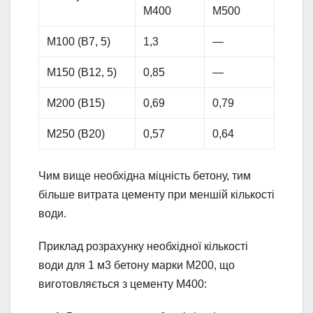
М400
М500
М100 (В7, 5)
1,3
—
М150 (В12, 5)
0,85
—
М200 (В15)
0,69
0,79
М250 (В20)
0,57
0,64
Чим вище необхідна міцність бетону, тим
більше витрата цементу при меншій кількості
води.
Приклад розрахунку необхідної кількості
води для 1 м3 бетону марки М200, що
виготовляється з цементу М400: