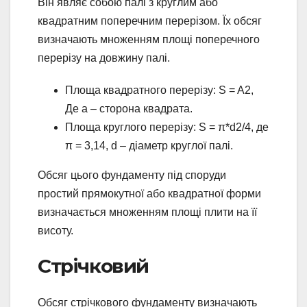
Він являє собою палі з круглим або
квадратним поперечним перерізом. Їх обсяг
визначають множенням площі поперечного
перерізу на довжину палі.
Площа квадратного перерізу: S = A2,
Де a – сторона квадрата.
Площа круглого перерізу: S = π*d2/4, де
π = 3,14, d – діаметр круглої палі.
Обсяг цього фундаменту під споруди
простий прямокутної або квадратної форми
визначається множенням площі плити на її
висоту.
Стрічковий
Обсяг стрічкового фундаменту визначають