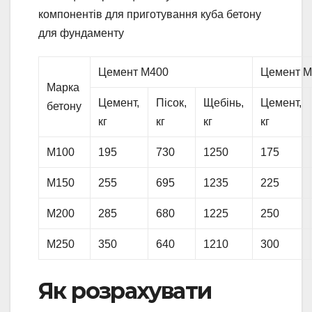
компонентів для приготування куба бетону
для фундаменту
Цемент М400
Цемент М
Марка
Цемент,
Пісок,
Щебінь,
Цемент,
бетону
кг
кг
кг
кг
М100
195
730
1250
175
М150
255
695
1235
225
М200
285
680
1225
250
М250
350
640
1210
300
Як розрахувати