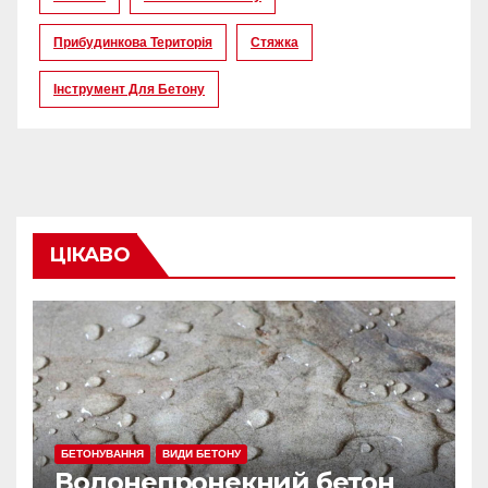
Прибудинкова Територія
Стяжка
Інструмент Для Бетону
ЦІКАВО
БЕТОНУВАННЯ
ВИДИ БЕТОНУ
Водонепронекний бетон