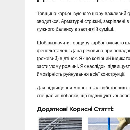
Товщина карбонізуючого шару-важливий фак
зводиться. Арматурні стрижні, закріплені 
лужного балансу в застиглій суміші.
Щоб визначити товщину карбонізуючого шар
фенолфталеїн. Дана речовина при попада
(рожевий) відтінок. Якщо колірний індикато
застиглому розчині. Як наслідок, підвищує
ймовірність руйнування всієї конструкції.
Для підвищення міцності залізобетонних с
спеціальні добавки, що підвищують зносості
Додаткові Корисні Статті: