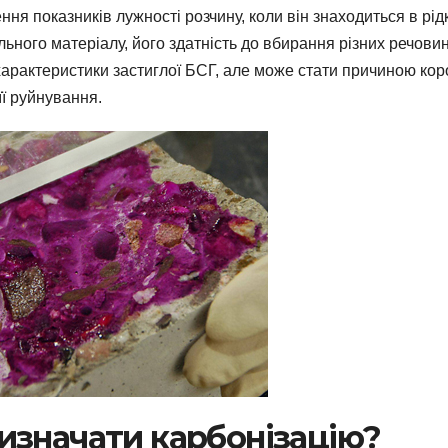
ня показників лужності розчину, коли він знаходиться в рід
ельного матеріалу, його здатність до вбирання різних речови
арактеристики застиглої БСГ, але може стати причиною коро
її руйнування.
визначати карбонізацію?