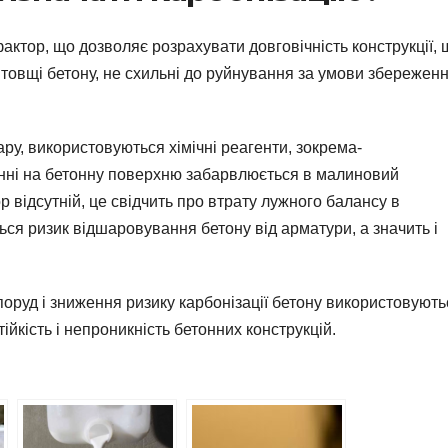
тор, що дозволяє розрахувати довговічність конструкції, 
в товщі бетону, не схильні до руйнування за умови збережен
у, використовуються хімічні реагенти, зокрема-
нні на бетонну поверхню забарвлюється в малиновий
р відсутній, це свідчить про втрату лужного балансу в
ться ризик відшаровування бетону від арматури, а значить і
поруд і зниження ризику карбонізації бетону використовують
йкість і непроникність бетонних конструкцій.