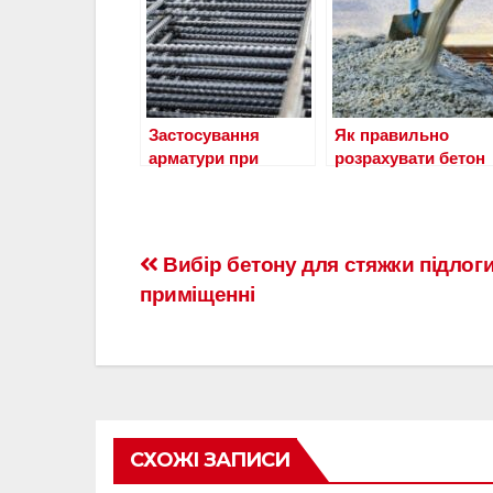
Застосування
Як правильно
арматури при
розрахувати бетон
виготовленні
для будівельних
бетону
робіт
Навигация
Вибір бетону для стяжки підлоги
приміщенні
по
записям
СХОЖІ ЗАПИСИ