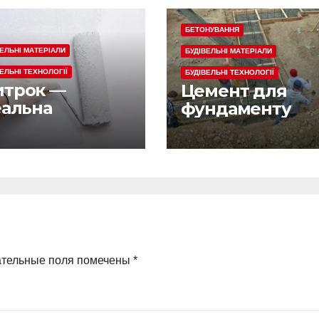
БЕТОНУВАННЯ
ВЕЛЬНІ МАТЕРІАЛИ
БУДІВЕЛЬНІ МАТЕРІАЛИ
ВЕЛЬНІ ТЕХНОЛОГІЇ
БУДІВЕЛЬНІ ТЕХНОЛОГІЇ
трок —
Цемент для
еальна
фундаменту
аклівка для
утрішньої
робки
ательные поля помечены
*