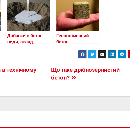
Добавки в бетон —
Геополімерний
види, склад,
бетон
застосування
 в технічному
Що таке дрібнозернистий
бетон?