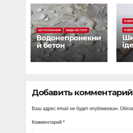
БУДІ
БУДІ
БЕТОНУВАННЯ
ВИДИ БЕТОНУ
Ши
Водонепронекни
ід
й бетон
шп
вн
об
Добавить комментарий
Ваш адрес email не будет опубликован.
Обяз
Комментарий
*