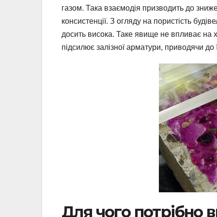
газом. Така взаємодія призводить до знижен
консистенції. З огляду на пористість будів
досить висока. Таке явище не впливає на х
підсилює залізної арматури, приводячи до 
Для чого потрібно 