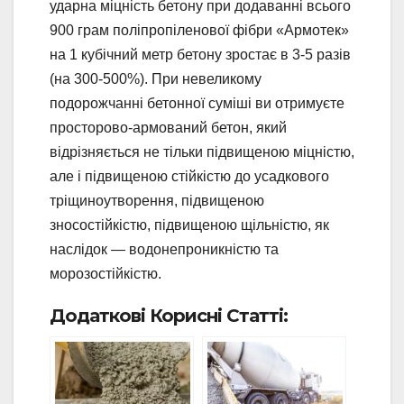
ударна міцність бетону при додаванні всього
900 грам поліпропіленової фібри «Армотек»
на 1 кубічний метр бетону зростає в 3-5 разів
(на 300-500%). При невеликому
подорожчанні бетонної суміші ви отримуєте
просторово-армований бетон, який
відрізняється не тільки підвищеною міцністю,
але і підвищеною стійкістю до усадкового
тріщиноутворення, підвищеною
зносостійкістю, підвищеною щільністю, як
наслідок — водонепроникністю та
морозостійкістю.
Додаткові Корисні Статті: