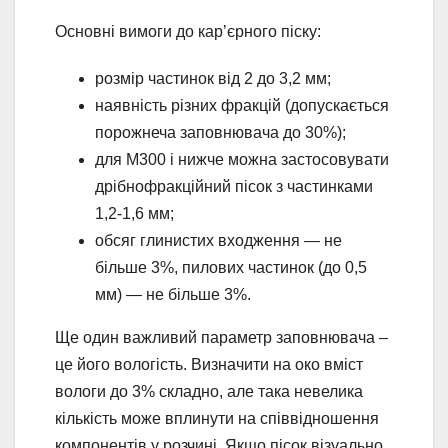
Основні вимоги до кар’єрного піску:
розмір частинок від 2 до 3,2 мм;
наявність різних фракцій (допускається
порожнеча заповнювача до 30%);
для М300 і нижче можна застосовувати
дрібнофракційний пісок з частинками
1,2-1,6 мм;
обсяг глинистих входження — не
більше 3%, пилових частинок (до 0,5
мм) — не більше 3%.
Ще один важливий параметр заповнювача –
це його вологість. Визначити на око вміст
вологи до 3% складно, але така невелика
кількість може вплинути на співвідношення
компонентів у розчині. Якщо пісок візуально