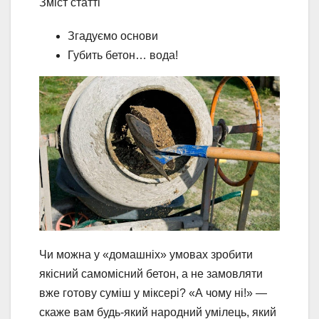
Зміст статті
Згадуємо основи
Губить бетон… вода!
Чи можна у «домашніх» умовах зробити
якісний самомісний бетон, а не замовляти
вже готову суміш у міксері? «А чому ні!» —
скаже вам будь-який народний умілець, який