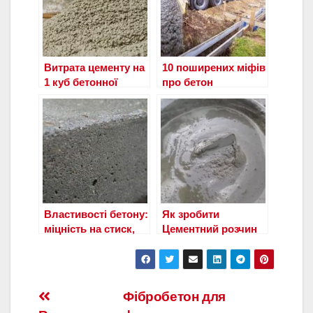
Витрата цементу на
10 поширених міфів
1 куб бетонної
про бетон
суміші
Властивості бетону:
Як зробити
міцність на стиск,
Цементний розчин
щільність і
тепловиділення
Навигация
Фібробетон для