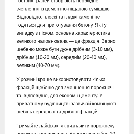
гострих граней створюють необхідне
зчеплення із цементно-піщаною сумішшю.
Відповідно, плоскі та гладкі камені не
годяться для приготування бетону. Як і у
випадку з піском, основна характеристика
великого наповнювача — це фракція. Зерно
щебеню може бути дуже дрібним (3-10 мм),
дрібним (10-20 мм), середнім (20-40 мм),
великим (40-70 мм).
У розчині краще використовувати кілька
фракцій щебеню для зменшення порожнечі
та, відповідно, для економії цементу. У
приватному будівництві зазвичай комбінують
щебінь середньої та дрібної фракцій.
Тримайте лайфхак, як визначити порожнечу
великого заповнювача. Беремо звичайне 10-