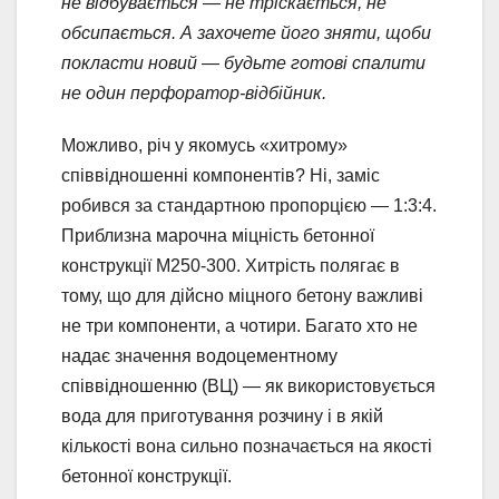
не відбувається — не тріскається, не
обсипається. А захочете його зняти, щоби
покласти новий — будьте готові спалити
не один перфоратор-відбійник.
Можливо, річ у якомусь «хитрому»
співвідношенні компонентів? Ні, заміс
робився за стандартною пропорцією — 1:3:4.
Приблизна марочна міцність бетонної
конструкції М250-300. Хитрість полягає в
тому, що для дійсно міцного бетону важливі
не три компоненти, а чотири. Багато хто не
надає значення водоцементному
співвідношенню (ВЦ) — як використовується
вода для приготування розчину і в якій
кількості вона сильно позначається на якості
бетонної конструкції.