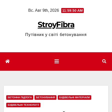
Перейти
Вс. Авг 9th, 2026
11:59:52 AM
к
содержимому
StroyFibra
Путівник у світі бетонування
БЕТОННА ПІДЛОГА
БЕТОНУВАННЯ
БУДІВЕЛЬНІ МАТЕРІАЛИ
БУДІВЕЛЬНІ ТЕХНОЛОГІЇ