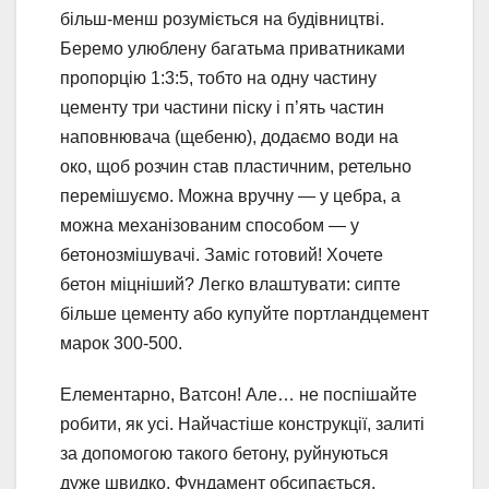
більш-менш розуміється на будівництві.
Беремо улюблену багатьма приватниками
пропорцію 1:3:5, тобто на одну частину
цементу три частини піску і п’ять частин
наповнювача (щебеню), додаємо води на
око, щоб розчин став пластичним, ретельно
перемішуємо. Можна вручну — у цебра, а
можна механізованим способом — у
бетонозмішувачі. Заміс готовий! Хочете
бетон міцніший? Легко влаштувати: сипте
більше цементу або купуйте портландцемент
марок 300-500.
Елементарно, Ватсон! Але… не поспішайте
робити, як усі. Найчастіше конструкції, залиті
за допомогою такого бетону, руйнуються
дуже швидко. Фундамент обсипається,