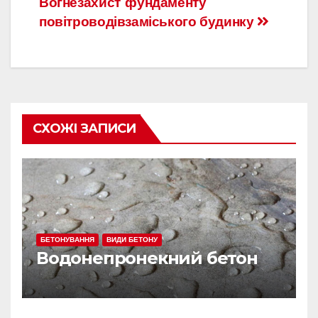
Вогнезахист
фундаменту
по
повітроводів
заміського будинку
записям
СХОЖІ ЗАПИСИ
БЕТОНУВАННЯ
ВИДИ БЕТОНУ
Водонепронекний бетон