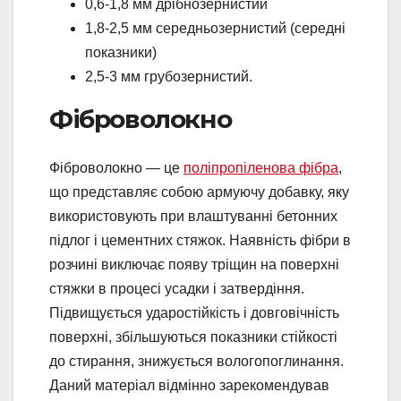
0,6-1,8 мм дрібнозернистий
1,8-2,5 мм середньозернистий (середні
показники)
2,5-3 мм грубозернистий.
Фіброволокно
Фіброволокно — це
поліпропіленова фібра
,
що представляє собою армуючу добавку, яку
використовують при влаштуванні бетонних
підлог і цементних стяжок. Наявність фібри в
розчині виключає появу тріщин на поверхні
стяжки в процесі усадки і затвердіння.
Підвищується ударостійкість і довговічність
поверхні, збільшуються показники стійкості
до стирання, знижується вологопоглинання.
Даний матеріал відмінно зарекомендував