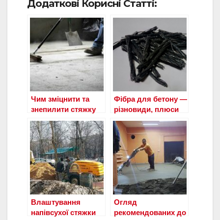
Додаткові Корисні Статті:
Чим зміцнити та
Фібра для бетону —
знепилити стяжку
різновиди, плюси
бетонної підлоги?
та мінуси,
особливості
застосування
Влаштування
Огляд
напівсухої стяжки
рекомендованих до