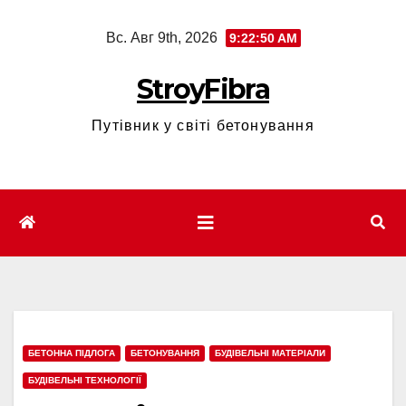
Перейти
Вс. Авг 9th, 2026
9:22:51 AM
к
содержимому
StroyFibra
Путівник у світі бетонування
БЕТОННА ПІДЛОГА
БЕТОНУВАННЯ
БУДІВЕЛЬНІ МАТЕРІАЛИ
БУДІВЕЛЬНІ ТЕХНОЛОГІЇ