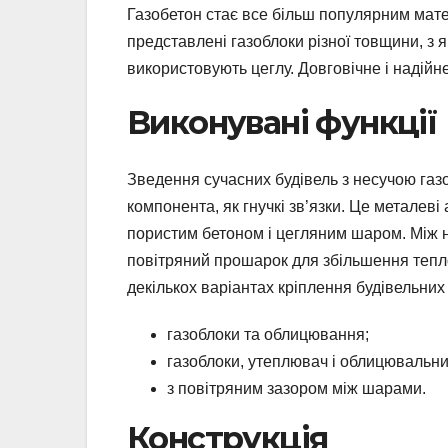
Газобетон стає все більш популярним мате
представлені газоблоки різної товщини, з 
використовують цеглу. Довговічне і надійне
Виконувані функції
Зведення сучасних будівель з несучою газо
компонента, як гнучкі зв’язки. Це металев
пористим бетоном і цегляним шаром. Між 
повітряний прошарок для збільшення теплоі
декількох варіантах кріплення будівельних
газоблоки та облицювання;
газоблоки, утеплювач і облицювальни
з повітряним зазором між шарами.
Конструкція