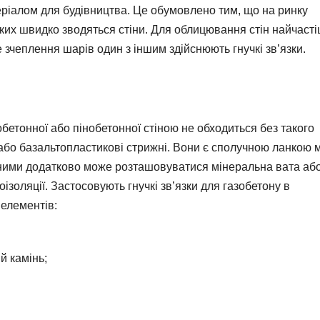
ріалом для будівництва. Це обумовлено тим, що на ринку
яких швидко зводяться стіни. Для облицювання стін найчаст
 зчеплення шарів один з іншим здійснюють гнучкі зв’язки.
бетонної або пінобетонної стіною не обходиться без такого
і або базальтопластикові стрижні. Вони є сполучною ланкою 
ними додатково може розташовуватися мінеральна вата аб
золяції. Застосовують гнучкі зв’язки для газобетону в
 елементів:
й камінь;