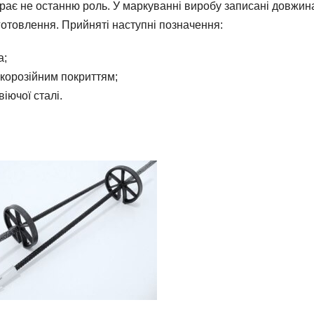
грає не останню роль. У маркуванні виробу записані довжин
виготовлення. Прийняті наступні позначення:
а;
икорозійним покриттям;
іючої сталі.