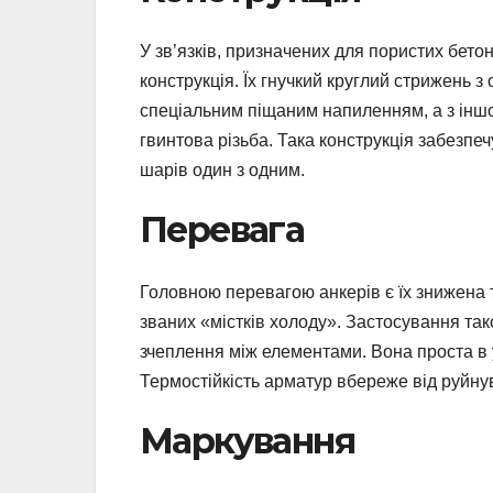
У зв’язків, призначених для пористих бетон
конструкція. Їх гнучкий круглий стрижень з
спеціальним піщаним напиленням, а з іншо
гвинтова різьба. Така конструкція забезпе
шарів один з одним.
Перевага
Головною перевагою анкерів є їх знижена 
званих «містків холоду». Застосування так
зчеплення між елементами. Вона проста в у
Термостійкість арматур вбереже від руйнув
Маркування