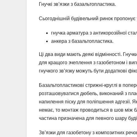
Гнучкі зв’язки з базальтопластика.
Сьогоднішній будівельний ринок пропонує та
гнучка арматура з антикорозійної стал
анкера з базальтопластика.
Ці два види мають деякі відмінності. Гнуч
для кращого зчеплення з газобетоном і ви
гнучкого зв’язку можуть бути додаткові фі
Базальтопластикові стрижні-круглі в попер
розташовуватися дюбель, виконаний з плас
напилення піску для поліпшення адгезії. Я
немає, то монтаж проводиться в шов між б
частина призначена для певного шару буді
Зв’язки для газобетону з композитних реч