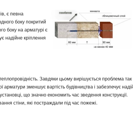
ів, є певна
 одного боку покритий
го боку на арматурі є
чує надійне кріплення
теплопровідність. Завдяки цьому вирішується проблема так
ої арматури зменшує вартість будівництва і забезпечує наді
становці, що значно економить час зведення конструкції.
ання стіни, які постраждали під час пожежі.