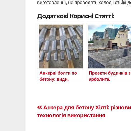
виготовленні, не проводять холод і стійкі 
Додаткові Корисні Статті:
Анкерні болти по
Проекти будинків з
бетону: види,
арболита,
розміри і як
домокомплекти до
закріпити?
150 кв м
Навигация
Анкера для бетону Хілті: різнови
технологія використання
по