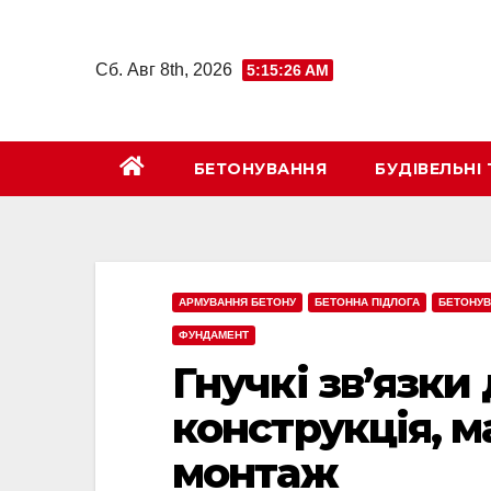
Перейти
к
Сб. Авг 8th, 2026
5:15:27 AM
содержимому
БЕТОНУВАННЯ
БУДІВЕЛЬНІ 
АРМУВАННЯ БЕТОНУ
БЕТОННА ПІДЛОГА
БЕТОНУ
ФУНДАМЕНТ
Гнучкі зв’язки
конструкція, м
монтаж