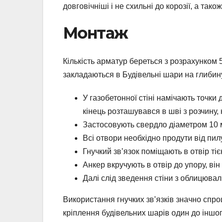
довговічніші і не схильні до корозії, а та
Монтаж
Кількість арматур береться з розрахунком 
закладаються в Будівельні шари на глибин
У газобетонної стіні намічають точки
кінець розташувався в шві з розчину, 
Застосовують свердло діаметром 10 м
Всі отвори необхідно продути від пилу
Гнучкий зв’язок поміщають в отвір т
Анкер вкручують в отвір до упору, ві
Далі слід зведення стіни з облицюваль
Використання гнучких зв’язків значно спр
кріплення будівельних шарів один до іншог