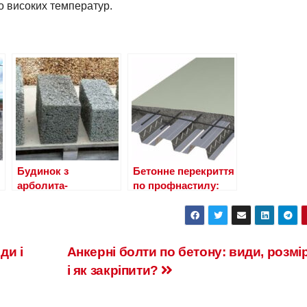
до високих температур.
Будинок з
Бетонне перекриття
арболита-
по профнастилу:
будівництво
розрахунок, монтаж
будинку своїми
і заливка
руками
ди і
Анкерні болти по бетону: види, розмі
і як закріпити?