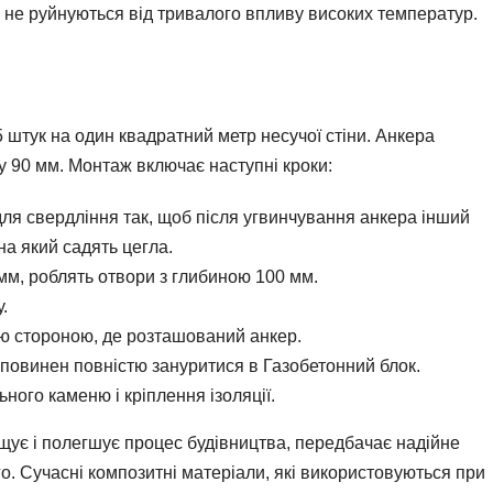
кож не руйнуються від тривалого впливу високих температур.
5 штук на один квадратний метр несучої стіни. Анкера
у 90 мм. Монтаж включає наступні кроки:
 для свердління так, щоб після угвинчування анкера інший
на який садять цегла.
м, роблять отвори з глибиною 100 мм.
.
ією стороною, де розташований анкер.
н повинен повністю зануритися в Газобетонний блок.
ного каменю і кріплення ізоляції.
ощує і полегшує процес будівництва, передбачає надійне
о. Сучасні композитні матеріали, які використовуються при