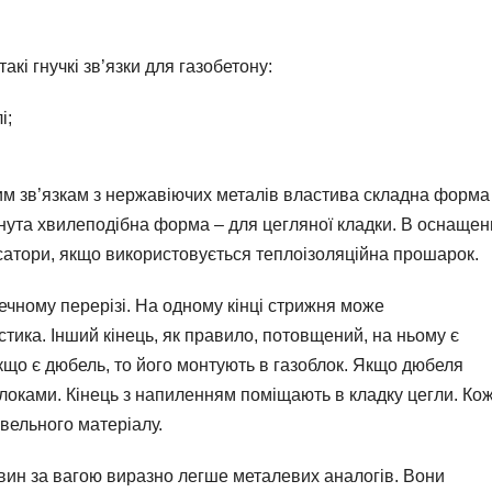
кі гнучкі зв’язки для газобетону:
і;
ким зв’язкам з нержавіючих металів властива складна форма
гнута хвилеподібна форма – для цегляної кладки. В оснащен
ксатори, якщо використовується теплоізоляційна прошарок.
ечному перерізі. На одному кінці стрижня може
тика. Інший кінець, як правило, потовщений, на ньому є
кщо є дюбель, то його монтують в газоблок. Якщо дюбеля
локами. Кінець з напиленням поміщають в кладку цегли. Ко
вельного матеріалу.
овин за вагою виразно легше металевих аналогів. Вони