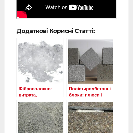
Додаткові Корисні Статті:
Фіброволокно:
Полістиролбетонні
витрата,
блоки: плюси і
рекомендації
мінуси
застосування