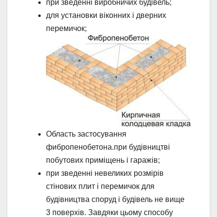
при зведенні виробничих будівель;
для установки віконних і дверних
перемичок;
Область застосування
фибропенобетона.при будівництві
побутових приміщень і гаражів;
при зведенні невеликих розмірів
стінових плит і перемичок для
будівництва споруд і будівель не вище
3 поверхів. Завдяки цьому способу