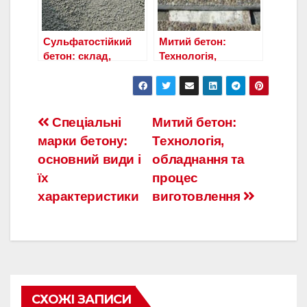
Сульфатостійкий
Митий бетон:
бетон: склад,
Технологія,
виготовлення та
обладнання та
області
процес
застосування
виготовлення
Навигация
Спеціальні
Митий бетон:
марки бетону:
Технологія,
по
основний види і
обладнання та
записям
їх
процес
характеристики
виготовлення
СХОЖІ ЗАПИСИ