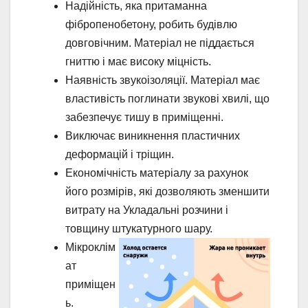
Надійність, яка притаманна
фібропенобетону, робить будівлю
довговічним. Матеріал не піддається
гниттю і має високу міцність.
Наявність звукоізоляції. Матеріал має
властивість поглинати звукові хвилі, що
забезпечує тишу в приміщенні.
Виключає виникнення пластичних
деформацій і тріщин.
Економічність матеріалу за рахунок
його розмірів, які дозволяють зменшити
витрату на Укладальні розчини і
товщину штукатурного шару.
Мікроклім
ат
приміщен
ь.