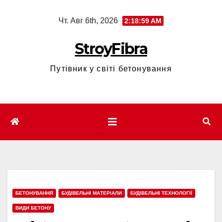
Перейти
Чт. Авг 6th, 2026
2:19:00 AM
к
содержимому
StroyFibra
Путівник у світі бетонування
БЕТОНУВАННЯ
БУДІВЕЛЬНІ МАТЕРІАЛИ
БУДІВЕЛЬНІ ТЕХНОЛОГІЇ
ВИДИ БЕТОНУ