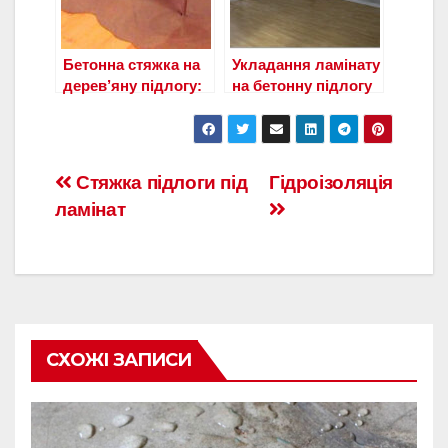
Бетонна стяжка на
Укладання ламінату
дерев’яну підлогу:
на бетонну підлогу
технологія і
з підкладкою: як
розрахунки
укласти і вибір
клею?
Навигация
Стяжка підлоги під
Гідроізоляція
ламінат
по
записям
СХОЖІ ЗАПИСИ