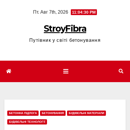
Перейти
Пт. Авг 7th, 2026
11:04:31 PM
к
содержимому
StroyFibra
Путівник у світі бетонування
БЕТОННА ПІДЛОГА
БЕТОНУВАННЯ
БУДІВЕЛЬНІ МАТЕРІАЛИ
БУДІВЕЛЬНІ ТЕХНОЛОГІЇ