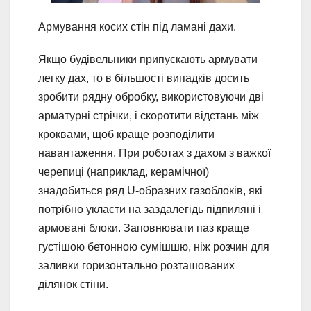
Армування косих стін під ламані дахи.
Якщо будівельники припускають армувати
легку дах, то в більшості випадків досить
зробити рядну обробку, використовуючи дві
арматурні стрічки, і скоротити відстань між
кроквами, щоб краще розподілити
навантаження. При роботах з дахом з важкої
черепиці (наприклад, керамічної)
знадобиться ряд U-образних газоблоків, які
потрібно укласти на заздалегідь підпиляні і
армовані блоки. Заповнювати паз краще
густішою бетонною сумішшю, ніж розчин для
заливки горизонтально розташованих
ділянок стіни.