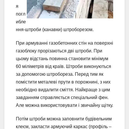
я
погл
ибле
ння-штроби (канавки) штроборезом.
При армуванні газобетонних стін на поверхні
газоблоку прорізаються дві штроби. При
цьому відстань повинна становити мінімум
60 міліметрів від країв. Штроби виконуються
за допомогою штробореза. Перед тим як
помістити металеві прути в порожнині, з них
необхідно видалити сміття. Найкраще з цим
завданням справляється спеціальний фен.
Але можна використовувати і звичайну щітку.
Потім штроби можна заповнити будівельним
клеєм, закласти армуючий каркас (профіль –