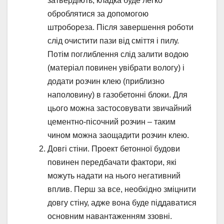
затвердіють, кладка буде легко
оброблятися за допомогою
штробореза. Після завершення роботи
слід очистити пази від сміття і пилу.
Потім поглиблення слід залити водою
(матеріал повинен увібрати вологу) і
додати розчин клею (приблизно
наполовину) в газобетонні блоки. Для
цього можна застосовувати звичайний
цементно-пісочний розчин – таким
чином можна заощадити розчин клею.
Довгі стіни. Проект бетонної будови
повинен передбачати фактори, які
можуть надати на нього негативний
вплив. Перш за все, необхідно зміцнити
довгу стіну, адже вона буде піддаватися
основним навантаженням ззовні.