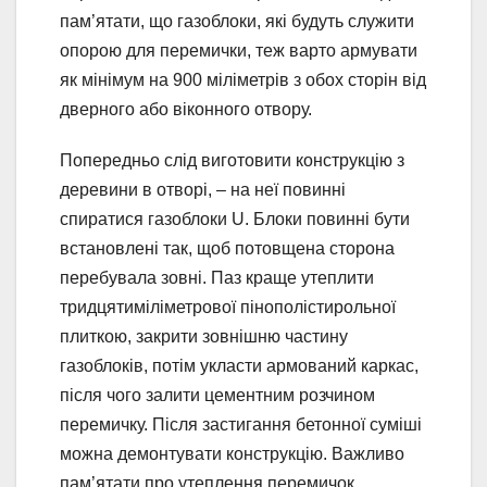
пам’ятати, що газоблоки, які будуть служити
опорою для перемички, теж варто армувати
як мінімум на 900 міліметрів з обох сторін від
дверного або віконного отвору.
Попередньо слід виготовити конструкцію з
деревини в отворі, – на неї повинні
спиратися газоблоки U. Блоки повинні бути
встановлені так, щоб потовщена сторона
перебувала зовні. Паз краще утеплити
тридцятиміліметрової пінополістирольної
плиткою, закрити зовнішню частину
газоблоків, потім укласти армований каркас,
після чого залити цементним розчином
перемичку. Після застигання бетонної суміші
можна демонтувати конструкцію. Важливо
пам’ятати про утеплення перемичок.