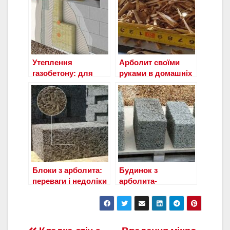
Утеплення
Арболит своїми
газобетону: для
руками в домашніх
чого, чим і як
умовах-пропорції
краще?
Блоки з арболита:
Будинок з
переваги і недоліки
арболита-
будівництво
будинку своїми
руками