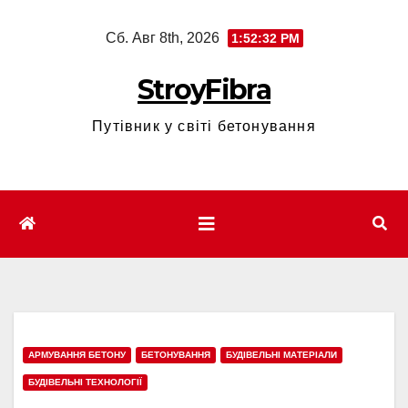
Перейти
Сб. Авг 8th, 2026
1:52:34 PM
к
содержимому
StroyFibra
Путівник у світі бетонування
АРМУВАННЯ БЕТОНУ
БЕТОНУВАННЯ
БУДІВЕЛЬНІ МАТЕРІАЛИ
БУДІВЕЛЬНІ ТЕХНОЛОГІЇ