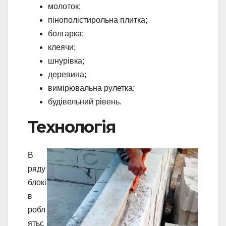
молоток;
пінополістирольна плитка;
болгарка;
клеячи;
шнурівка;
деревина;
вимірювальна рулетка;
будівельний рівень.
Технологія
В
ряду
блокі
в
робл
ятьс