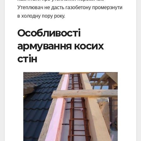
Утеплювач не дасть газобетону промерзнути
в холодну пору року.
Особливості
армування косих
стін