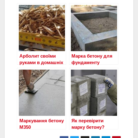
Арболит своїми
Марка бетону для
руками в домашніх
фундаменту
умовах-пропорції
приватного
будинку: вибір
сорту і пропорції
Маркування бетону
Як перевірити
М350
марку бетону?