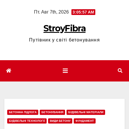
Перейти
Пт. Авг 7th, 2026
3:05:58 AM
к
содержимому
StroyFibra
Путівник у світі бетонування
БЕТОННА ПІДЛОГА
БЕТОНУВАННЯ
БУДІВЕЛЬНІ МАТЕРІАЛИ
БУДІВЕЛЬНІ ТЕХНОЛОГІЇ
ВИДИ БЕТОНУ
ФУНДАМЕНТ