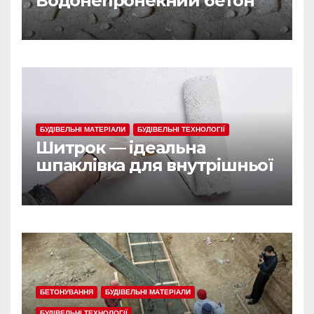
Водонепронекний бетон
БУДІВЕЛЬНІ МАТЕРІАЛИ
БУДІВЕЛЬНІ ТЕХНОЛОГІЇ
Шитрок — ідеальна
шпаклівка для внутрішньої
обробки
БЕТОНУВАННЯ
БУДІВЕЛЬНІ МАТЕРІАЛИ
БУДІВЕЛЬНІ ТЕХНОЛОГІЇ