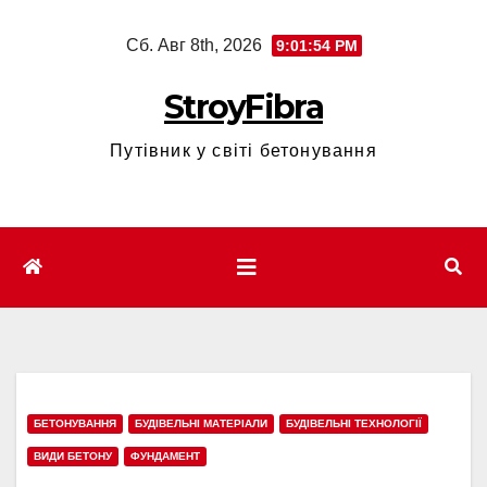
Перейти
Сб. Авг 8th, 2026
9:01:55 PM
к
содержимому
StroyFibra
Путівник у світі бетонування
БЕТОНУВАННЯ
БУДІВЕЛЬНІ МАТЕРІАЛИ
БУДІВЕЛЬНІ ТЕХНОЛОГІЇ
ВИДИ БЕТОНУ
ФУНДАМЕНТ