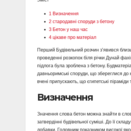
1 Визначення
2 стародавні споруди з бетону
3 Бетон у наш час
4 цікаве про матеріал
Перший Будівельний розчин з’явився близь
проведенні розкопок біля річки Дунай фахі
підлога була зроблена з бетону. Будматері
давньоримські споруди, що збереглися до н
вчені припускають, що єгипетські піраміди
Визначення
Значення слова бетон можна знайти в слов
затвердінні будівельної суміші. До її склад
добавки. Головним показником високої якос