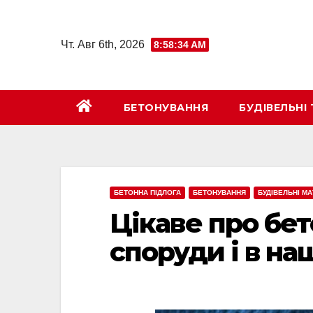
Перейти
к
Чт. Авг 6th, 2026
8:58:35 AM
содержимому
БЕТОНУВАННЯ
БУДІВЕЛЬНІ 
БЕТОННА ПІДЛОГА
БЕТОНУВАННЯ
БУДІВЕЛЬНІ М
Цікаве про бет
споруди і в на