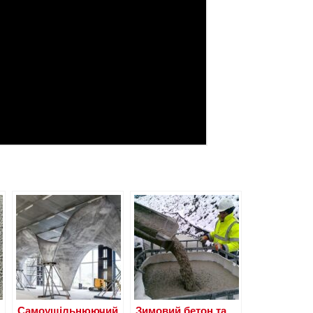
Самоущільнюючий
Зимовий бетон та