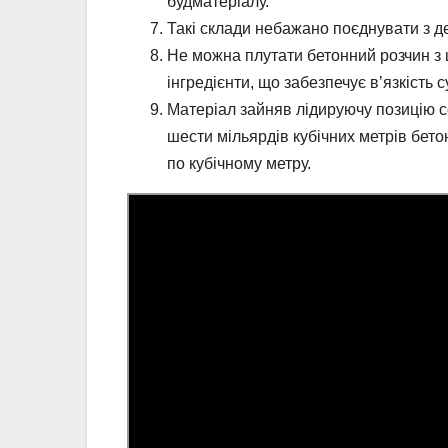
будматеріалу.
Такі склади небажано поєднувати з д
Не можна плутати бетонний розчин з 
інгредієнти, що забезпечує в’язкість с
Матеріал зайняв лідируючу позицію с
шести мільярдів кубічних метрів бет
по кубічному метру.