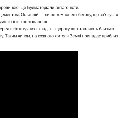
еревиною. Це Будматеріали-антагоністи.
цементом. Останній — лише компонент бетону, що зв’язує в
уміші і її «схоплювання».
еред всіх штучних складів – щороку виготовляють близько
ону. Таким чином, на кожного жителя Землі припадає прибли