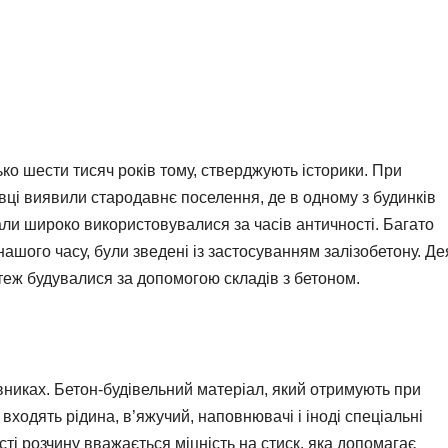
ко шести тисяч років тому, стверджують історики. При
вці виявили стародавнє поселення, де в одному з будинків
али широко використовувалися за часів античності. Багато
ашого часу, були зведені із застосуванням залізобетону. Де
 теж будувалися за допомогою складів з бетоном.
никах. Бетон-будівельний матеріал, який отримують при
у входять рідина, в’яжучий, наповнювачі і іноді спеціальні
ті розчину вважається міцність на стиск, яка допомагає