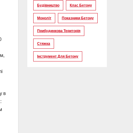
Будівництво
Клас Бетону
Моноліт
Показники Бетону
Прибудинкова Територія
0
Стяжка
м,
Інструмент Для Бетону
лі
у в
:
м