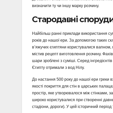
визначити ту чи іншу марку розчину.
Стародавні споруди
Найбільш ранні приклади використання сум
років до нашої ери. За допомогою таких скл
в’яжучих єгиптяни користувалися вапном, 
містив рецепт виготовлення розчину. Фахів
шари зроблені з суміші. Серед інгредієнтів
Єгипту отримали з вод Нілу.
До настання 500 року до нашої ери греки 
якості покриття для стін в царських палаца
простір, яке утворювалося між стінками, 
широко користувалися при створенні давньо
стадіони, дороги). У цей історичний періо