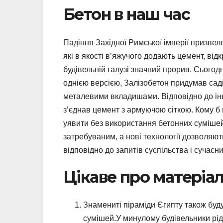
Бетон в наш час
Падіння Західної Римської імперії призвел
які в якості в’яжучого додають цемент, від
будівельній галузі значний прорив. Сьогодні
однією версією, Залізобетон придумав саді
металевими вкладишами. Відповідно до інш
з’єднав цемент з армуючою сіткою. Кому б
уявити без використання бетонних суміше
затребуваним, а нові технології дозволяют
відповідно до запитів суспільства і сучасни
Цікаве про матеріа
Знамениті піраміди Єгипту також буд
сумішей.У минулому будівельники рідк