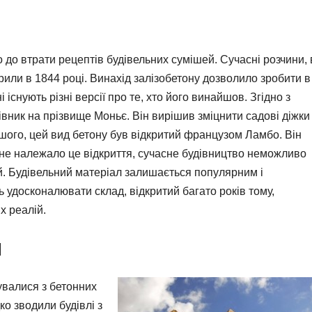
о до втрати рецептів будівельних сумішей. Сучасні розчини, 
крили в 1844 році. Винахід залізобетону дозволило зробити в
 існують різні версії про те, хто його винайшов. Згідно з
вник на прізвище Моньє. Він вирішив зміцнити садові діжки
ого, цей вид бетону був відкритий французом Ламбо. Він
 не належало це відкриття, сучасне будівництво неможливо
й. Будівельний матеріал залишається популярним і
ь удосконалювати склад, відкритий багато років тому,
х реалій.
л
увалися з бетонних
о зводили будівлі з