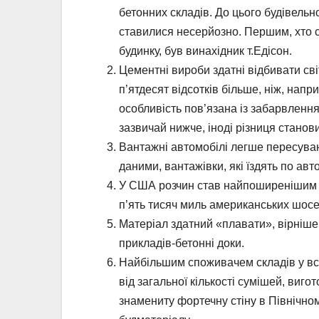
бетонних складів. До цього будівельн
ставилися несерйозно. Першим, хто 
будинку, був винахідник т.Едісон.
Цементні вироби здатні відбивати св
п’ятдесят відсотків більше, ніж, напр
особливість пов’язана із забарвленням
зазвичай нижче, іноді різниця станови
Вантажні автомобілі легше пересувают
даними, вантажівки, які їздять по авт
У США розчин став найпоширенішим б
п’ять тисяч миль американських шос
Матеріал здатний «плавати», вірніше,
прикладів-бетонні доки.
Найбільшим споживачем складів у всь
від загальної кількості сумішей, виго
знамениту фортечну стіну в Північно