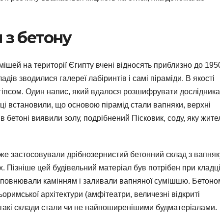
 з бетону
ішей на території Єгипту вчені відносять приблизно до 195
адів зводилися галереї лабіринтів і самі піраміди. В якості
гіпсом. Один напис, який вдалося розшифрувати дослідника
ці встановили, що основою пірамід стали вапняки, верхні
 в бетоні виявили золу, подрібнений Пісковик, соду, яку жите
вже застосовували дрібнозернистий бетонний склад з вапняк
х. Пізніше цей будівельний матеріал був потрібен при кладці
заповнювали камінням і заливали вапняної сумішшю. Бетоно
римської архітектури (амфітеатри, величезні відкриті
д такі склади стали чи не найпоширенішими будматеріалами.