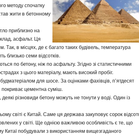
ого методу спочатку
став жити в бетонному
ітло приблизно на
иклад, асфальт. Ця
. Так, в місцях, де є багато таких будівель, температура
ть близько семи відсотків.
ься по бетону, ніж по асфальту. Згідно зі статистичними
острадах з цього матеріалу, мають високий пробіг.
удматеріалом для шосе. За оцінками фахівців, п’ятдесят
е покриває цементна суміш.
 деякі різновиди бетону можуть не тонути у воді. Один із
ому світі є Китай. Саме ця держава закуповує сорок відсот
товлених у світі. Ще однією важливою особливість є те, що
му Китаї побудували з використанням вищезгаданого