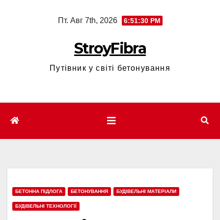
Перейти
Пт. Авг 7th, 2026
6:51:31 PM
к
содержимому
StroyFibra
Путівник у світі бетонування
БЕТОННА ПІДЛОГА
БЕТОНУВАННЯ
БУДІВЕЛЬНІ МАТЕРІАЛИ
БУДІВЕЛЬНІ ТЕХНОЛОГІЇ