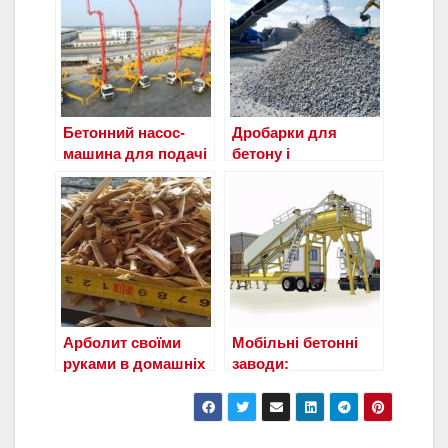
Бетонний насос-
Дробарки для
машина для подачі
бетону і
(перекачування)
залізобетону — що
бетону на висоту
це таке?
Арболит своїми
Мобільні бетонні
руками в домашніх
заводи:
умовах-пропорції
призначення та
Виробники