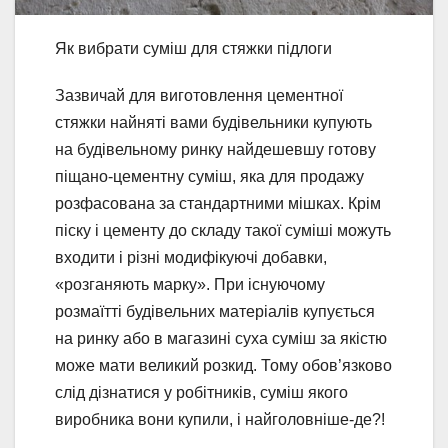
Як вибрати суміш для стяжки підлоги
Зазвичай для виготовлення цементної
стяжки найняті вами будівельники купують
на будівельному ринку найдешевшу готову
піщано-цементну суміш, яка для продажу
розфасована за стандартними мішках. Крім
піску і цементу до складу такої суміші можуть
входити і різні модифікуючі добавки,
«розганяють марку». При існуючому
розмаїтті будівельних матеріалів купується
на ринку або в магазині суха суміш за якістю
може мати великий розкид. Тому обов’язково
слід дізнатися у робітників, суміш якого
виробника вони купили, і найголовніше-де?!