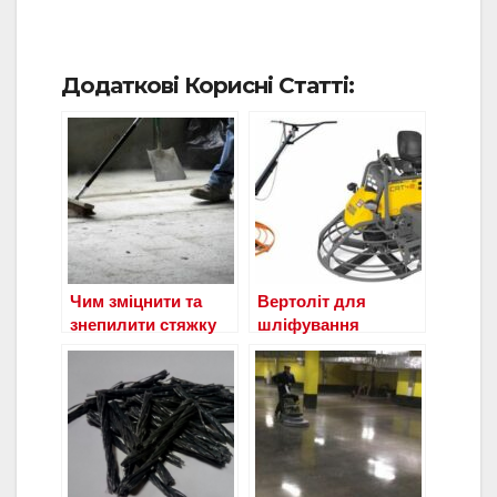
Додаткові Корисні Статті:
Чим зміцнити та
Вертоліт для
знепилити стяжку
шліфування
бетонної підлоги?
бетонної підлоги