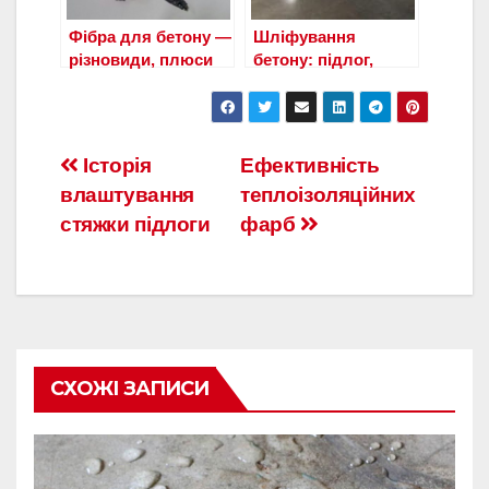
Фібра для бетону —
Шліфування
різновиди, плюси
бетону: підлог,
та мінуси,
стяжки, поверхонь
особливості
застосування
Навигация
Історія
Ефективність
влаштування
теплоізоляційних
по
стяжки підлоги
фарб
записям
СХОЖІ ЗАПИСИ