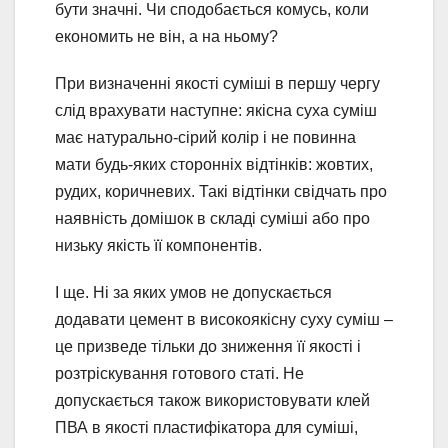
бути значні. Чи сподобається комусь, коли
економить не він, а на ньому?
При визначенні якості суміші в першу чергу
слід врахувати наступне: якісна суха суміш
має натурально-сірий колір і не повинна
мати будь-яких сторонніх відтінків: жовтих,
рудих, коричневих. Такі відтінки свідчать про
наявність домішок в складі суміші або про
низьку якість її компонентів.
І ще. Ні за яких умов не допускається
додавати цемент в високоякісну суху суміш –
це призведе тільки до зниження її якості і
розтріскування готового статі. Не
допускається також використовувати клей
ПВА в якості пластифікатора для суміші,