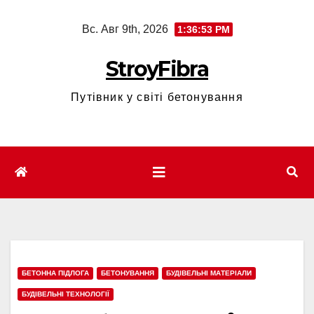
Перейти
Вс. Авг 9th, 2026
1:36:54 PM
к
содержимому
StroyFibra
Путівник у світі бетонування
БЕТОННА ПІДЛОГА
БЕТОНУВАННЯ
БУДІВЕЛЬНІ МАТЕРІАЛИ
БУДІВЕЛЬНІ ТЕХНОЛОГІЇ