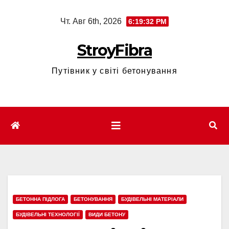
Перейти
Чт. Авг 6th, 2026
6:19:33 PM
к
содержимому
StroyFibra
Путівник у світі бетонування
БЕТОННА ПІДЛОГА
БЕТОНУВАННЯ
БУДІВЕЛЬНІ МАТЕРІАЛИ
БУДІВЕЛЬНІ ТЕХНОЛОГІЇ
ВИДИ БЕТОНУ