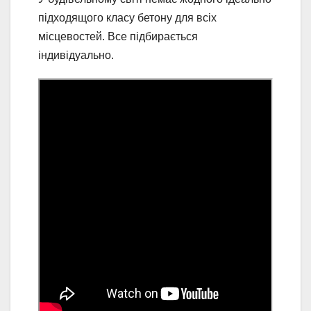
підходящого класу бетону для всіх
місцевостей. Все підбирається
індивідуально.