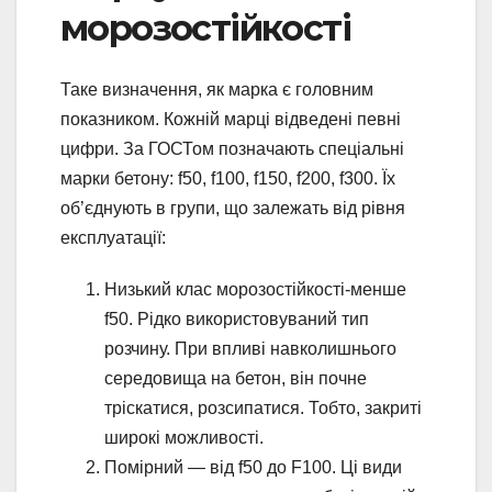
морозостійкості
Таке визначення, як марка є головним
показником. Кожній марці відведені певні
цифри. За ГОСТом позначають спеціальні
марки бетону: f50, f100, f150, f200, f300. Їх
об’єднують в групи, що залежать від рівня
експлуатації:
Низький клас морозостійкості-менше
f50. Рідко використовуваний тип
розчину. При впливі навколишнього
середовища на бетон, він почне
тріскатися, розсипатися. Тобто, закриті
широкі можливості.
Помірний — від f50 до F100. Ці види