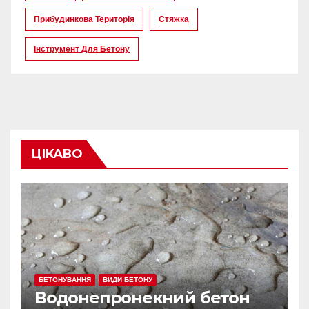
Прибудинкова Територія
Стяжка
Інструмент Для Бетону
ЦІКАВО
БЕТОНУВАННЯ
ВИДИ БЕТОНУ
Водонепронекний бетон